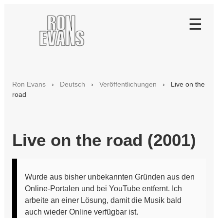
☰
Deutsch
Über dieses Projekt
Ron Evans
›
Deutsch
›
Veröffentlichungen
› Live on the
road
Chronologie
Musiker und Bands
Live Archiv
Live on the road (2001)
Veröffentlichungen
65 to 97
Wurde aus bisher unbekannten Gründen aus den
Online-Portalen und bei YouTube entfernt. Ich
Live on the road
arbeite an einer Lösung, damit die Musik bald
Next time around
auch wieder Online verfügbar ist.