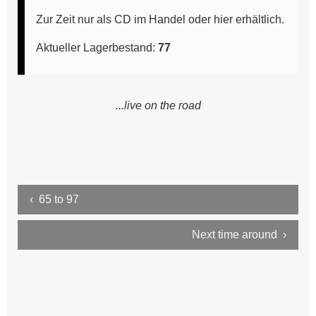
Can't stop now
Zur Zeit nur als CD im Handel oder hier erhältlich.
Live in Austria
Aktueller Lagerbestand:
77
Live at the Village
Retrospective
...live on the road
Fototermine mit Ron
Presse und Marketing
English
‹ 65 to 97
Next time around ›