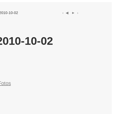
2010-10-02
‹ ◀︎
► ›
010-10-02
Fotos