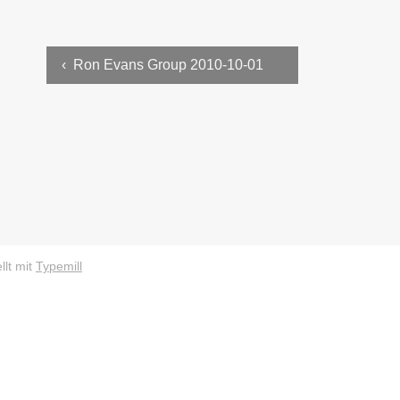
‹ Ron Evans Group 2010-10-01
llt mit
Typemill