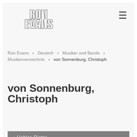
☰
Deutsch
Über dieses Projekt
Ron Evans
›
Deutsch
›
Musiker und Bands
›
Musikerverzeichnis
› von Sonnenburg, Christoph
Chronologie
Musiker und Bands
Funny Figures
von Sonnenburg,
Christoph
William Powell Band
Red House
Ron & the Village Heroes
Ron Evans Group 1