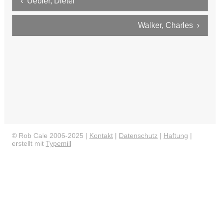
‹ Uebler, Dieter
Ron Evans Group 2
Walker, Charles ›
Evans - Hooks - Paiva
Ron Evans Trio 1
Ron Evans Trio 2
Ron Evans Group 3
Ron Evans Group 4.1
Ron Evans Group 4.2
© Rob Cale 2006-2025 |
Kontakt
|
Datenschutz
|
Haftung
|
erstellt mit
Typemill
Ron Evans Group 4.3
Ron Evans Group 5.1
Ron Evans Group 5.2
Evans & Harley